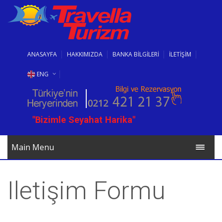
ANASAYFA
HAKKIMIZDA
BANKA BİLGİLERİ
İLETİŞİM
ENG
RUS
"Bizimle Seyahat Harika"
BG
Main Menu
Iletişim Formu