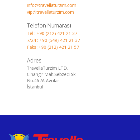
info@travellaturzim.com
vip@travellaturzim.com
Telefon Numarası
Tel : +90 (212) 421 21 37
7/24 : +90 (549) 421 21 37
Faks :+90 (212) 421 21 57
Adres
TravellaTurzim LTD.
Cihangir Mah.Sebzeci Sk.
No:46 /A Avcılar
İstanbul