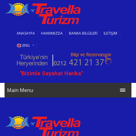
ANASAYFA
HAKKIMIZDA
BANKA BİLGİLERİ
İLETİŞİM
ENG
RUS
"Bizimle Seyahat Harika"
BG
Main Menu