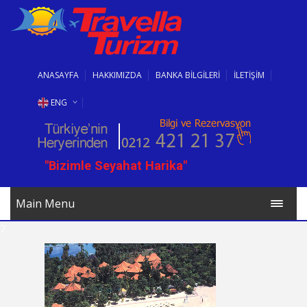
ANASAYFA
HAKKIMIZDA
BANKA BİLGİLERİ
İLETİŞİM
ENG
RUS
"Bizimle Seyahat Harika"
BG
Main Menu
7