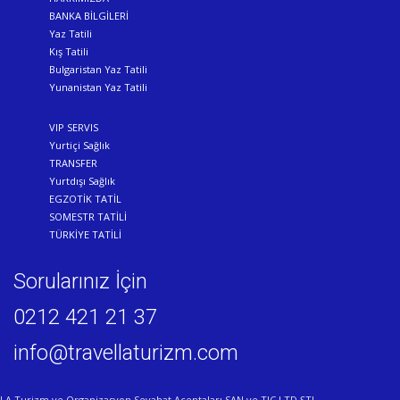
BANKA BİLGİLERİ
Yaz Tatili
Kış Tatili
Bulgaristan Yaz Tatili
Yunanistan Yaz Tatili
VIP SERVIS
Yurtiçi Sağlık
TRANSFER
Yurtdışı Sağlık
EGZOTİK TATİL
SOMESTR TATİLİ
TÜRKİYE TATİLİ
Sorularınız İçin
0212 421 21 37
info@travellaturizm.com
LA Turizm ve Organizasyon Seyahat Acentaları SAN ve TIC.LTD.ŞTI