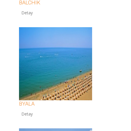
BALCHIK
12
BYALA
12