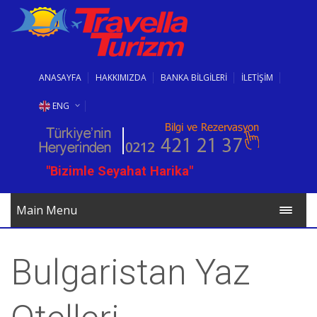
ANASAYFA
HAKKIMIZDA
BANKA BİLGİLERİ
İLETİŞİM
ENG
RUS
"Bizimle Seyahat Harika"
BG
Main Menu
Bulgaristan Yaz