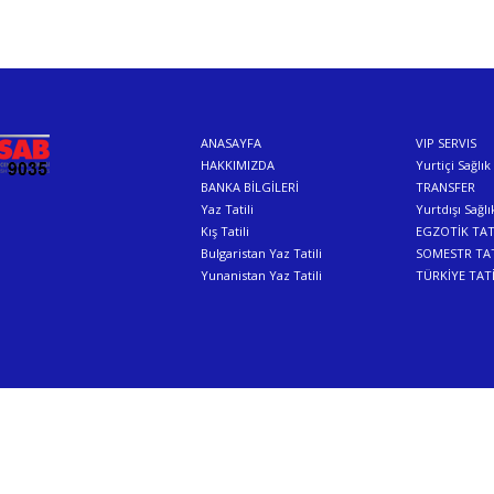
ANASAYFA
VIP SERVIS
HAKKIMIZDA
Yurtiçi Sağlık
BANKA BİLGİLERİ
TRANSFER
Yaz Tatili
Yurtdışı Sağlı
Kış Tatili
EGZOTİK TAT
Bulgaristan Yaz Tatili
SOMESTR TAT
Yunanistan Yaz Tatili
TÜRKİYE TATİ