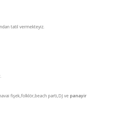
ndan tatil vermekteyiz.
.
avai fişek,folklör,beach parti,DJ ve
panayir