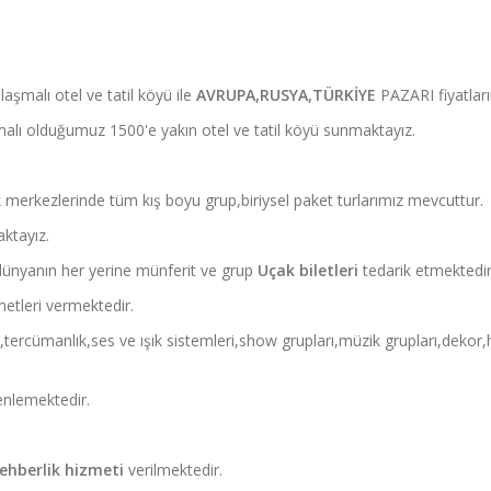
aşmalı otel ve tatil köyü ile
AVRUPA,RUSYA,TÜRKİYE
PAZARI fiyatları
alı olduğumuz 1500'e yakın otel ve tatil köyü sunmaktayız.
merkezlerinde tüm kış boyu grup,biriysel paket turlarımız mevcuttur.
aktayız.
dünyanın her yerine münferit ve grup
Uçak biletleri
tedarik etmektedir
etleri vermektedir.
tercümanlık,ses ve ışık sistemleri,show grupları,müzik grupları,dekor,h
zenlemektedir.
rehberlik hizmeti
verilmektedir.