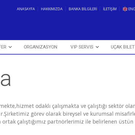
ANASAYFA
HAKKIMIZDA
BANKA BİLGİLERİ
İLETİŞİM
EN
FER
ORGANIZASYON
VIP SERVIS
UÇAK BILET
da
rmekte,hizmet odaklı çalışmakta ve çalıştığı sektör ol
r.Şirketimiz görev olarak bireysel ve kurumsal misafir
 ortak çalıştığımız partnörlerimiz ile belirlenen üstün 