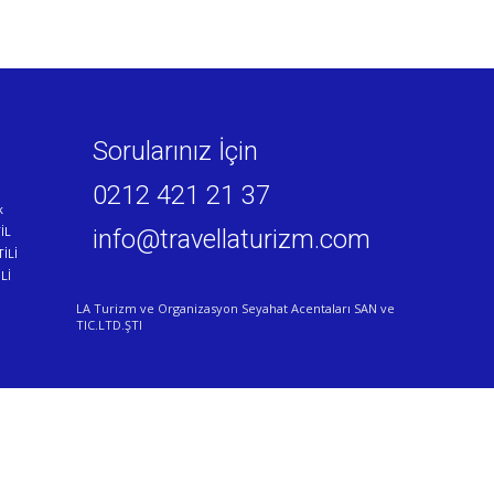
Sorularınız İçin
0212 421 21 37
k
İL
info@travellaturizm.com
İLİ
Lİ
LA Turizm ve Organizasyon Seyahat Acentaları SAN ve
TIC.LTD.ŞTI