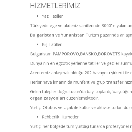
HİZMETLERİMİZ
Yaz Tatilleri
Türkiyede ege ve akdeniz sahillerinde 3000' e yakın anl
Bulgaristan ve Yunanistan
Turizm pazarında anlaşm
Kış Tatilleri
Bulgaristan
PAMPOROVO,BANSKO,BOROVETS
kayak 
Dünya'nın en egzotik yerlerine tatiller ve geziler sunm
Acentemiz anlaşmalı olduğu 202 havayolu şirkerti ile 
Herbir hava limanın'da münferit ve grup
transfer
hizm
Gelen talepler doğrultusun'da bayi toplantı,fuar,düğün,
organizasyonları
düzenlemektedir.
Yurtiçi Otobüs ve Uçak ile kültür ve aktivite turları dü
Rehberlik Hizmetleri
Yurtiçi her bölgede tüm yurtdışı turlarda profesyonel