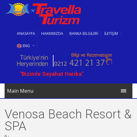
ANASAYFA
HAKKIMIZDA
BANKA BİLGİLERİ
İLETİŞİM
ENG
RUS
"Bizimle Seyahat Harika"
BG
Main Menu
Venosa Beach Resort &
SPA
/