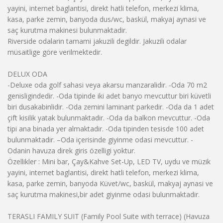
yayini, internet baglantisi, direkt hatli telefon, merkezi klima,
kasa, parke zemin, banyoda dus/wc, baskül, makyaj aynasi ve
saç kurutma makinesi bulunmaktadir.
Riverside odalarin tamami jakuzili degildir. Jakuzili odalar
müsaitlige göre verilmektedir.
DELUX ODA
-Deluxe oda golf sahasi veya akarsu manzaralidir. -Oda 70 m2
genisligindedir. -Oda tipinde iki adet banyo mevcuttur biri küvetli
biri dusakabinlidir. -Oda zemini laminant parkedir. -Oda da 1 adet
çift kisilik yatak bulunmaktadir. -Oda da balkon mevcuttur. -Oda
tipi ana binada yer almaktadir. -Oda tipinden tesisde 100 adet
bulunmaktadir. –Oda içerisinde giyinme odasi mevcuttur. -
Odanin havuza direk giris özelligi yoktur.
Özellikler : Mini bar, Çay&Kahve Set-Up, LED TV, uydu ve müzik
yayini, internet baglantisi, direkt hatli telefon, merkezi klima,
kasa, parke zemin, banyoda Küvet/wc, baskül, makyaj aynasi ve
saç kurutma makinesi,bir adet giyinme odasi bulunmaktadir.
TERASLI FAMILY SUIT (Family Pool Suite with terrace) (Havuza