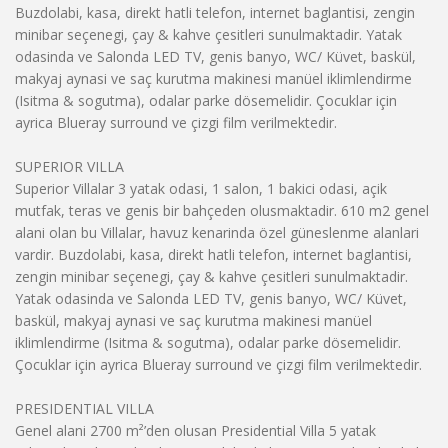
Buzdolabi, kasa, direkt hatli telefon, internet baglantisi, zengin
minibar seçenegi, çay & kahve çesitleri sunulmaktadir. Yatak
odasinda ve Salonda LED TV, genis banyo, WC/ Küvet, baskül,
makyaj aynasi ve saç kurutma makinesi manüel iklimlendirme
(Isitma & sogutma), odalar parke dösemelidir. Çocuklar için
ayrica Blueray surround ve çizgi film verilmektedir.
SUPERIOR VILLA
Superior Villalar 3 yatak odasi, 1 salon, 1 bakici odasi, açik
mutfak, teras ve genis bir bahçeden olusmaktadir. 610 m2 genel
alani olan bu Villalar, havuz kenarinda özel güneslenme alanlari
vardir. Buzdolabi, kasa, direkt hatli telefon, internet baglantisi,
zengin minibar seçenegi, çay & kahve çesitleri sunulmaktadir.
Yatak odasinda ve Salonda LED TV, genis banyo, WC/ Küvet,
baskül, makyaj aynasi ve saç kurutma makinesi manüel
iklimlendirme (Isitma & sogutma), odalar parke dösemelidir.
Çocuklar için ayrica Blueray surround ve çizgi film verilmektedir.
PRESIDENTIAL VILLA
Genel alani 2700 m²’den olusan Presidential Villa 5 yatak