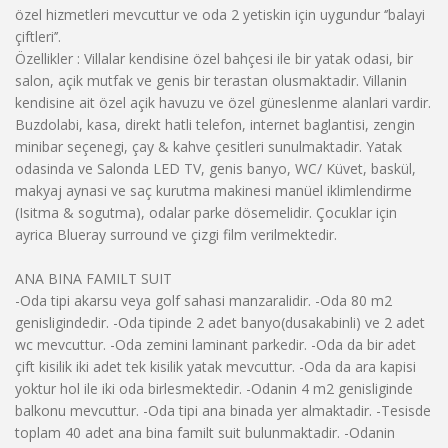
özel hizmetleri mevcuttur ve oda 2 yetiskin için uygundur ‘’balayi
çiftleri’’.
Özellikler : Villalar kendisine özel bahçesi ile bir yatak odasi, bir
salon, açik mutfak ve genis bir terastan olusmaktadir. Villanin
kendisine ait özel açik havuzu ve özel güneslenme alanlari vardir.
Buzdolabi, kasa, direkt hatli telefon, internet baglantisi, zengin
minibar seçenegi, çay & kahve çesitleri sunulmaktadir. Yatak
odasinda ve Salonda LED TV, genis banyo, WC/ Küvet, baskül,
makyaj aynasi ve saç kurutma makinesi manüel iklimlendirme
(Isitma & sogutma), odalar parke dösemelidir. Çocuklar için
ayrica Blueray surround ve çizgi film verilmektedir.
ANA BINA FAMILT SUIT
-Oda tipi akarsu veya golf sahasi manzaralidir. -Oda 80 m2
genisligindedir. -Oda tipinde 2 adet banyo(dusakabinli) ve 2 adet
wc mevcuttur. -Oda zemini laminant parkedir. -Oda da bir adet
çift kisilik iki adet tek kisilik yatak mevcuttur. -Oda da ara kapisi
yoktur hol ile iki oda birlesmektedir. -Odanin 4 m2 genisliginde
balkonu mevcuttur. -Oda tipi ana binada yer almaktadir. -Tesisde
toplam 40 adet ana bina familt suit bulunmaktadir. -Odanin