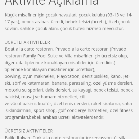
Aktivite Açiklama
Küçük misafirler için çocuk havuzlari, çocuk kulübü (03-13 ve 14-
17 yas), bebek arabasi ücretli, bebek telsizi (ücretli), özel çocuk
sovlari, sahilde çocuk alani, çocuk büfesi hizmeti mevcuttur.
ÜCRETLI AKTIVITELER
Boat a la carte restoran, Privado a la carte restoran (Privado
restoran Family Pool Suite ve Villa misafirler için ücretsiz olup,
diger oda tiplerinde konaklayan misafirler için ücretlidir.)
tiplerinde konaklayan misafirler için ücretlidir),
bowling, oyun makineleri, PlayStation, deniz bisikleti, kano, jet-
ski, sörf ve katamaran, banana, parasailing, özel yüzme dersleri,
motorlu su sporlari, dalis dersleri, su kayagi, bebek telsizi, bebek
bakicisi, masaj ve hamam hizmetleri, cilt
ve vücut bakimi, kuaför, özel tenis dersleri, raket kiralama, saha
isiklandirmasi, sport shop, golf concierge hizmetleri, özel fitness
programlari,bebek arabasi ücretli aktivitelerdendir.
ÜCRETSIZ AKTIVITELER
Balik, Italyan, Türk a la carte restoranlar (rezervasyonlu), villa