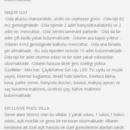
MAJOR SUIT
-Oda akarsu manzaralidir, otelin ön cephesini görür. -Oda tipi 82
m2 genisligindedir. -Oda tipinde 2 adet banyo(dusakabinli) ve 2
adet wc mevcuttur. -Oda zemini laminant parkedir. -Oda da bir
adet çift kisilik yatak bulunmaktadir. -Odanin ara kapisi yoktur. -
Odanin 4 m2 genisliginde balkonu mevcuttur. -Oda ana binada
yer almaktadir. -Bu oda tipinden tesisde 10 adet bulunmaktadir. -
Oda tipi bir adet oturma odasi ve bir adet yatak odasindan
olusmaktadir. -Odanin havuza direk giris özelligi yoktur.
Özellikler : Mini bar, Çay&Kahve Set-Up, LED TV, uydu ve müzik
yayini, internet baglantisi, direkt hatli telefon, merkezi klima,
kasa, parke zemin, banyoda dus/wc, baskül, makyaj aynasi ve
saç kurutma makinesi, ücretsiz çay, kahve makinesi
bulunmaktadir.
EXCLUSIVE POOL VILLA
Genel alani 360m2 olan bu villalar 2 yatak odasi, 1 salon,1 bakici
odasi, açik mutfak ve genis bir terastan olusmaktadir. Villanin
kendisine ait özel açik havuzu ve özel güneslenme alanlari vardir.