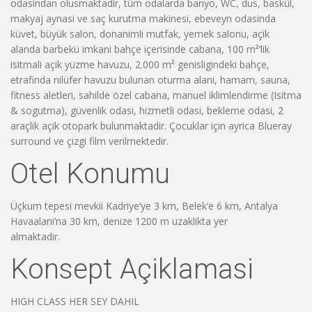
odasindan olusmaktadir, tüm odalarda banyo, WC, dus, baskül,
makyaj aynasi ve saç kurutma makinesi, ebeveyn odasinda
küvet, büyük salon, donanimli mutfak, yemek salonu, açik
alanda barbekü imkani bahçe içerisinde cabana, 100 m²’lik
isitmali açik yüzme havuzu, 2.000 m² genisligindeki bahçe,
etrafinda nilüfer havuzu bulunan oturma alani, hamam, sauna,
fitness aletleri, sahilde özel cabana, manuel iklimlendirme (Isitma
& sogutma), güvenlik odasi, hizmetli odasi, bekleme odasi, 2
araçlik açik otopark bulunmaktadir. Çocuklar için ayrica Blueray
surround ve çizgi film verilmektedir.
Otel Konumu
Üçkum tepesi mevkii Kadriye’ye 3 km, Belek’e 6 km, Antalya
Havaalani’na 30 km, denize 1200 m uzaklikta yer
almaktadir.
Konsept Açiklamasi
HIGH CLASS HER SEY DAHIL