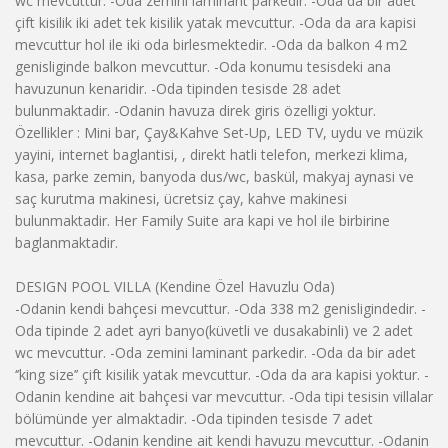
wc mevcuttur. -Oda zemini laminant parkedir. -Oda da bir adet
çift kisilik iki adet tek kisilik yatak mevcuttur. -Oda da ara kapisi
mevcuttur hol ile iki oda birlesmektedir. -Oda da balkon 4 m2
genisliginde balkon mevcuttur. -Oda konumu tesisdeki ana
havuzunun kenaridir. -Oda tipinden tesisde 28 adet
bulunmaktadir. -Odanin havuza direk giris özelligi yoktur.
Özellikler : Mini bar, Çay&Kahve Set-Up, LED TV, uydu ve müzik
yayini, internet baglantisi, , direkt hatli telefon, merkezi klima,
kasa, parke zemin, banyoda dus/wc, baskül, makyaj aynasi ve
saç kurutma makinesi, ücretsiz çay, kahve makinesi
bulunmaktadir. Her Family Suite ara kapi ve hol ile birbirine
baglanmaktadir.
DESIGN POOL VILLA (Kendine Özel Havuzlu Oda)
-Odanin kendi bahçesi mevcuttur. -Oda 338 m2 genisligindedir. -
Oda tipinde 2 adet ayri banyo(küvetli ve dusakabinli) ve 2 adet
wc mevcuttur. -Oda zemini laminant parkedir. -Oda da bir adet
‘’king size’’ çift kisilik yatak mevcuttur. -Oda da ara kapisi yoktur. -
Odanin kendine ait bahçesi var mevcuttur. -Oda tipi tesisin villalar
bölümünde yer almaktadir. -Oda tipinden tesisde 7 adet
mevcuttur. -Odanin kendine ait kendi havuzu mevcuttur. -Odanin