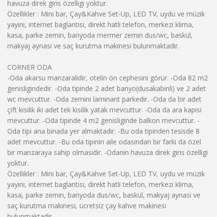
havuza direk giris özelligi yoktur.
Özellikler : Mini bar, Çay&Kahve Set-Up, LED TV, uydu ve müzik
yayini, internet baglantisi, direkt hatli telefon, merkezi klima,
kasa, parke zemin, banyoda mermer zemin dus/wc, baskül,
makyaj aynasi ve saç kurutma makinesi bulunmaktadir.
CORNER ODA
-Oda akarsu manzaralidir, otelin ön cephesini görür. -Oda 82 m2
genisligindedir. -Oda tipinde 2 adet banyo(dusakabinli) ve 2 adet
wc mevcuttur. -Oda zemini laminant parkedir. -Oda da bir adet
çift kisilik iki adet tek kisilik yatak mevcuttur. -Oda da ara kapisi
mevcuttur. -Oda tipinde 4 m2 genisliginde balkon mevcuttur. -
Oda tipi ana binada yer almaktadir. -Bu oda tipinden tesisde 8
adet mevcuttur. -Bu oda tipinin aile odasindan bir farki da özel
bir manzaraya sahip olmasidir. -Odanin havuza direk giris özelligi
yoktur.
Özellikler : Mini bar, Çay&Kahve Set-Up, LED TV, uydu ve müzik
yayini, internet baglantisi, direkt hatli telefon, merkezi klima,
kasa, parke zemin, banyoda dus/wc, baskül, makyaj aynasi ve
saç kurutma makinesi, ücretsiz çay kahve makinesi
bulunmaktadir.