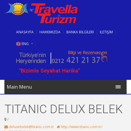
ANASAYFA
HAKKIMIZDA
BANKA BİLGİLERİ
İLETİŞİM
ENG
RUS
"Bizimle Seyahat Harika"
BG
Main Menu
TITANIC DELUX BELEK
/
deluxebelek@titanic.com.tr
http://www.titanic.com.tr/