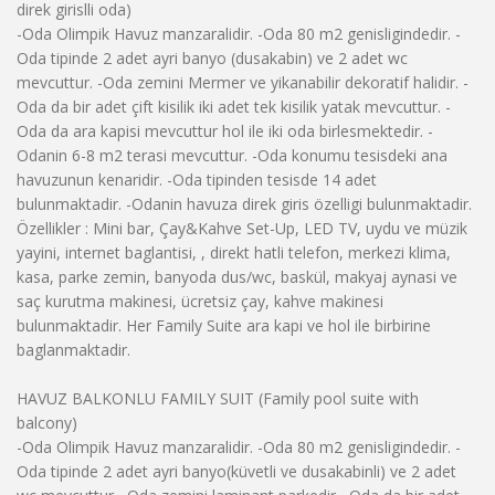
direk girislli oda)
-Oda Olimpik Havuz manzaralidir. -Oda 80 m2 genisligindedir. -
Oda tipinde 2 adet ayri banyo (dusakabin) ve 2 adet wc
mevcuttur. -Oda zemini Mermer ve yikanabilir dekoratif halidir. -
Oda da bir adet çift kisilik iki adet tek kisilik yatak mevcuttur. -
Oda da ara kapisi mevcuttur hol ile iki oda birlesmektedir. -
Odanin 6-8 m2 terasi mevcuttur. -Oda konumu tesisdeki ana
havuzunun kenaridir. -Oda tipinden tesisde 14 adet
bulunmaktadir. -Odanin havuza direk giris özelligi bulunmaktadir.
Özellikler : Mini bar, Çay&Kahve Set-Up, LED TV, uydu ve müzik
yayini, internet baglantisi, , direkt hatli telefon, merkezi klima,
kasa, parke zemin, banyoda dus/wc, baskül, makyaj aynasi ve
saç kurutma makinesi, ücretsiz çay, kahve makinesi
bulunmaktadir. Her Family Suite ara kapi ve hol ile birbirine
baglanmaktadir.
HAVUZ BALKONLU FAMILY SUIT (Family pool suite with
balcony)
-Oda Olimpik Havuz manzaralidir. -Oda 80 m2 genisligindedir. -
Oda tipinde 2 adet ayri banyo(küvetli ve dusakabinli) ve 2 adet