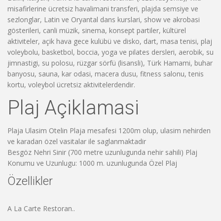
misafirlerine ücretsiz havalimani transferi, plajda semsiye ve
sezlonglar, Latin ve Oryantal dans kurslari, show ve akrobasi
gösterileri, canli müzik, sinema, konsept partiler, kültürel
aktiviteler, açik hava gece kulübü ve disko, dart, masa tenisi, plaj
voleybolu, basketbol, boccia, yoga ve pilates dersleri, aerobik, su
jimnastigi, su polosu, rüzgar sörfü (lisansli), Türk Hamami, buhar
banyosu, sauna, kar odasi, macera dusu, fitness salonu, tenis
kortu, voleybol ücretsiz aktivitelerdendir.
Plaj Açiklamasi
Plaja Ulasim Otelin Plaja mesafesi 1200m olup, ulasim nehirden
ve karadan özel vasitalar ile saglanmaktadir
Besgöz Nehri Sinir (700 metre uzunlugunda nehir sahili) Plaj
Konumu ve Uzunlugu: 1000 m. uzunlugunda Özel Plaj
Özellikler
A La Carte Restoran..