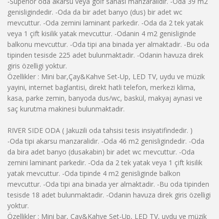
-Superior oda akarsu veya golf sahasi manzaralidir. -Oda 39 m2
genisligindedir. -Oda da bir adet banyo (dus) bir adet wc
mevcuttur. -Oda zemini laminant parkedir. -Oda da 2 tek yatak
veya 1 çift kisilik yatak mevcuttur. -Odanin 4 m2 genisliginde
balkonu mevcuttur. -Oda tipi ana binada yer almaktadir. -Bu oda
tipinden tesisde 225 adet bulunmaktadir. -Odanin havuza direk
giris özelligi yoktur.
Özellikler : Mini bar,Çay&Kahve Set-Up, LED TV, uydu ve müzik
yayini, internet baglantisi, direkt hatli telefon, merkezi klima,
kasa, parke zemin, banyoda dus/wc, baskül, makyaj aynasi ve
saç kurutma makinesi bulunmaktadir.
RIVER SIDE ODA ( Jakuzili oda tahsisi tesis insiyatifindedir. )
-Oda tipi akarsu manzaralidir. -Oda 46 m2 genisligindedir. -Oda
da bira adet banyo (dusakabin) bir adet wc mevcuttur. -Oda
zemini laminant parkedir. -Oda da 2 tek yatak veya 1 çift kisilik
yatak mevcuttur. -Oda tipinde 4 m2 genisliginde balkon
mevcuttur. -Oda tipi ana binada yer almaktadir. -Bu oda tipinden
tesisde 18 adet bulunmaktadir. -Odanin havuza direk giris özelligi
yoktur.
Özellikler : Mini bar, Çay&Kahve Set-Up, LED TV, uydu ve müzik