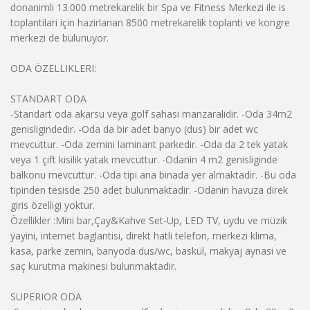
donanimli 13.000 metrekarelik bir Spa ve Fitness Merkezi ile is
toplantilari için hazirlanan 8500 metrekarelik toplanti ve kongre
merkezi de bulunuyor.
ODA ÖZELLIKLERI:
STANDART ODA
-Standart oda akarsu veya golf sahasi manzaralidir. -Oda 34m2
genisligindedir. -Oda da bir adet banyo (dus) bir adet wc
mevcuttur. -Oda zemini laminant parkedir. -Oda da 2 tek yatak
veya 1 çift kisilik yatak mevcuttur. -Odanin 4 m2 genisliginde
balkonu mevcuttur. -Oda tipi ana binada yer almaktadir. -Bu oda
tipinden tesisde 250 adet bulunmaktadir. -Odanin havuza direk
giris özelligi yoktur.
Özellikler :Mini bar,Çay&Kahve Set-Up, LED TV, uydu ve müzik
yayini, internet baglantisi, direkt hatli telefon, merkezi klima,
kasa, parke zemin, banyoda dus/wc, baskül, makyaj aynasi ve
saç kurutma makinesi bulunmaktadir.
SUPERIOR ODA